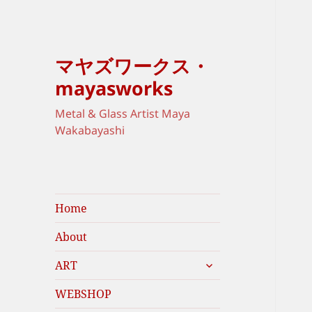
マヤズワークス・
mayasworks
Metal & Glass Artist Maya
Wakabayashi
Home
About
expand
ART
child
menu
WEBSHOP