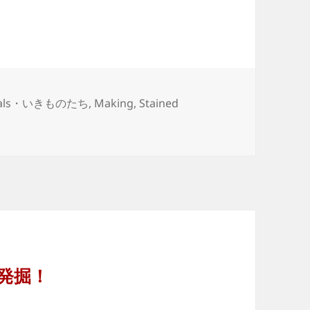
mals・いきものたち
,
Making
,
Stained
発掘！