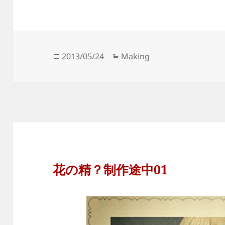
Posted
Categories
2013/05/24
Making
on
花の精？制作途中01