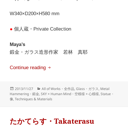
W340×D200×H580 mm
●
個人蔵・Private Collection
Maya’s
鍛金・ガラス造形作家 若林 真耶
月夜見・Tsukuyomi
Continue reading
Posted
Categories
2013/11/27
All of Works・全作品
,
Glass・ガラス
,
Metal
on
Hammering・鍛金
,
SKY × Human Mind・空模様 × 心模様
,
Statue・
像
,
Techniques & Materials
たかてらす・Takaterasu