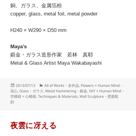
銅、ガラス、金属箔粉
copper, glass, metal foil, metal powder
H240 × W290 × D50 mm
Maya’s
鍛金・ガラス造形作家 若林 真耶
Metal & Glass Artist Maya Wakabayashi
Posted
Categories
2013/07/13
All of Works・全作品
,
Flowers × Human Mind・
on
花心
,
Glass・ガラス
,
Metal Hammering・鍛金
,
SKY × Human Mind・
空模様 × 心模様
,
Techniques & Materials
,
Wall Sculpture・壁面彫
刻
夜雲に冴える