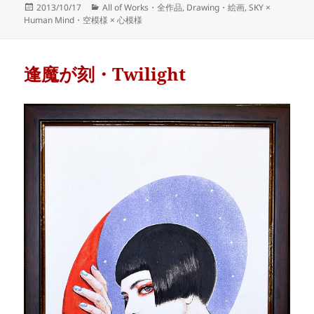
Posted
Categories
2013/10/17
All of Works・全作品
,
Drawing・絵画
,
SKY ×
on
Human Mind・空模様 × 心模様
逢魔が刻・Twilight