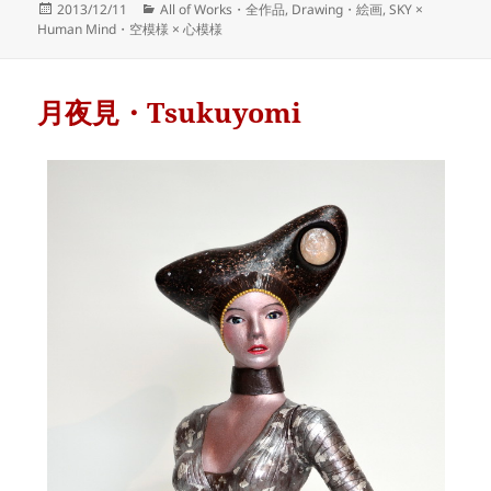
Posted
Categories
2013/12/11
All of Works・全作品
,
Drawing・絵画
,
SKY ×
on
Human Mind・空模様 × 心模様
月夜見・Tsukuyomi