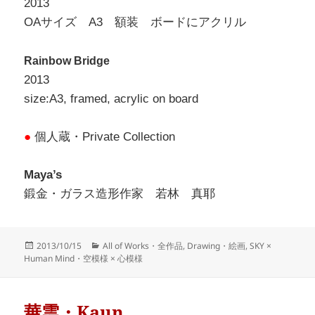
2013
OAサイズ A3 額装 ボードにアクリル
Rainbow Bridge
2013
size:A3, framed, acrylic on board
●
個人蔵・Private Collection
Maya’s
鍛金・ガラス造形作家 若林 真耶
Posted
Categories
2013/10/15
All of Works・全作品
,
Drawing・絵画
,
SKY ×
on
Human Mind・空模様 × 心模様
華雲・Kaun