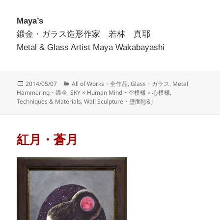
Maya’s
鍛金・ガラス造形作家 若林 真耶
Metal & Glass Artist Maya Wakabayashi
Posted
Categories
2014/05/07
All of Works・全作品
,
Glass・ガラス
,
Metal
on
Hammering・鍛金
,
SKY × Human Mind・空模様 × 心模様
,
Techniques & Materials
,
Wall Sculpture・壁面彫刻
紅月・蒼月