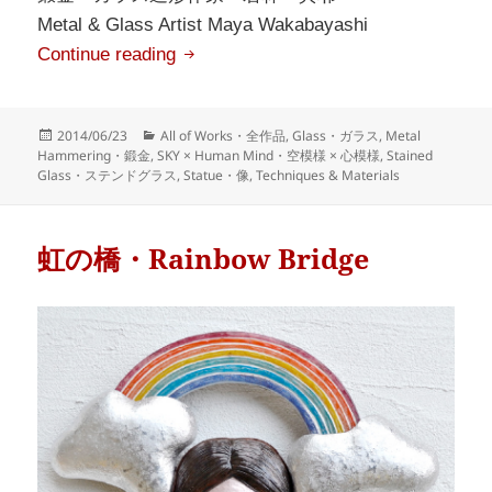
Metal & Glass Artist Maya Wakabayashi
東雲
Continue reading
Posted
Categories
2014/06/23
All of Works・全作品
,
Glass・ガラス
,
Metal
on
Hammering・鍛金
,
SKY × Human Mind・空模様 × 心模様
,
Stained
Glass・ステンドグラス
,
Statue・像
,
Techniques & Materials
虹の橋・Rainbow Bridge