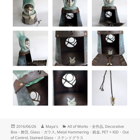
Posted
Author
Categories
2016/06/26
Maya's
All of Works・全作品
,
Decorative
on
Box・飾筥
,
Glass・ガラス
,
Metal Hammering・鍛金
,
PET × KID・Out
of Control
,
Stained Glass・ステンドグラス