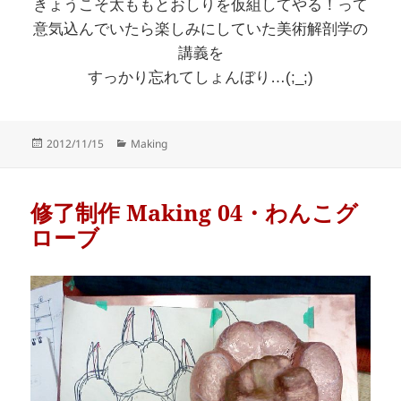
きょうこそ太ももとおしりを仮組してやる！って
意気込んでいたら楽しみにしていた美術解剖学の
講義を
すっかり忘れてしょんぼり…(;_;)
Posted
Categories
2012/11/15
Making
on
修了制作 Making 04・わんこグ
ローブ