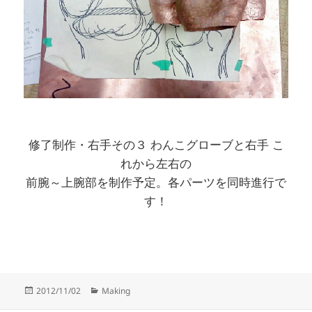
修了制作・右手その３ わんこグローブと右手 こ
れから左右の
前腕～上腕部を制作予定。各パーツを同時進行で
す！
Posted
Categories
2012/11/02
Making
on