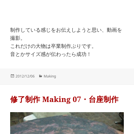
制作している感じをお伝えしようと思い、動画を
撮影。
これだけの大物は卒業制作ぶりです。
音とかサイズ感が伝わったら成功！
Posted
Categories
2012/12/06
Making
on
修了制作 Making 07・台座制作