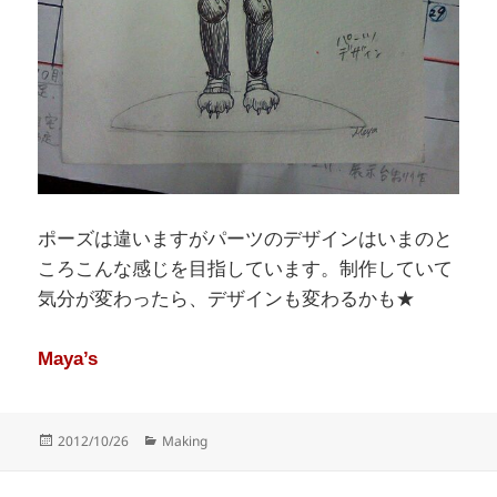
ポーズは違いますがパーツのデザインはいまのと
ころこんな感じを目指しています。制作していて
気分が変わったら、デザインも変わるかも★
Maya’s
Posted
Categories
2012/10/26
Making
on