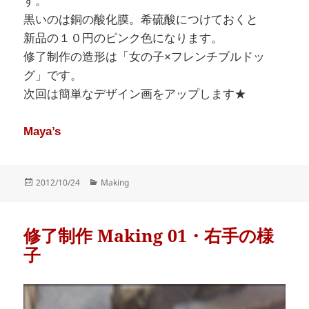
す。
黒いのは銅の酸化膜。希硫酸につけておくと
新品の１０円のピンク色になります。
修了制作の造形は「女の子×フレンチブルドッ
グ」です。
次回は簡単なデザイン画をアップします★
Maya’s
Posted
Categories
2012/10/24
Making
on
修了制作 Making 01・右手の様
子