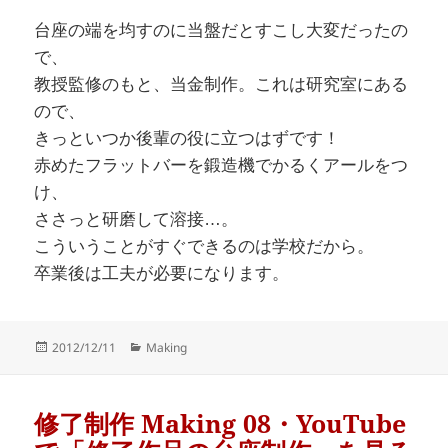
台座の端を均すのに当盤だとすこし大変だったの
で、
教授監修のもと、当金制作。これは研究室にある
ので、
きっといつか後輩の役に立つはずです！
赤めたフラットバーを鍛造機でかるくアールをつ
け、
ささっと研磨して溶接…。
こういうことがすぐできるのは学校だから。
卒業後は工夫が必要になります。
Posted
Categories
2012/12/11
Making
on
修了制作 Making 08・YouTube