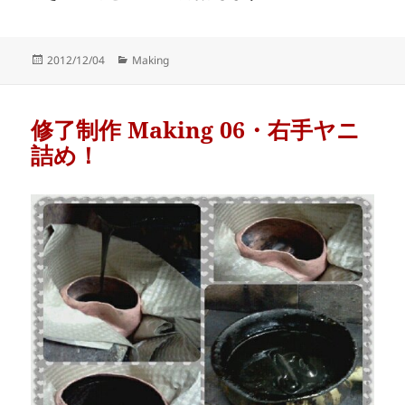
Posted
Categories
2012/12/04
Making
on
修了制作 Making 06・右手ヤニ
詰め！