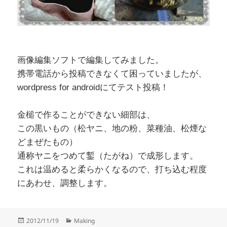
画像編集ソフトで編集してみました。
携帯電話から投稿できなくて困っていましたが、
wordpress for androidにてテスト投稿！
金槌で作ることができない細部は、
この黒いもの（松ヤニ、地の粉、菜種油、松煙な
どまぜたもの）
通称ヤニをつめて鏨（たがね）で成形します。
これは温めると柔らかくなるので、打ち込む程度
にあわせ、調整します。
Posted
Categories
2012/11/19
Making