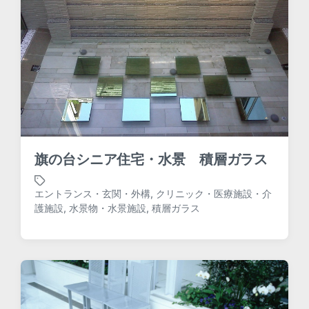
旗の台シニア住宅・水景 積層ガラス
エントランス・玄関・外構
,
クリニック・医療施設・介
T
護施設
,
水景物・水景施設
,
積層ガラス
a
g
g
e
d
w
i