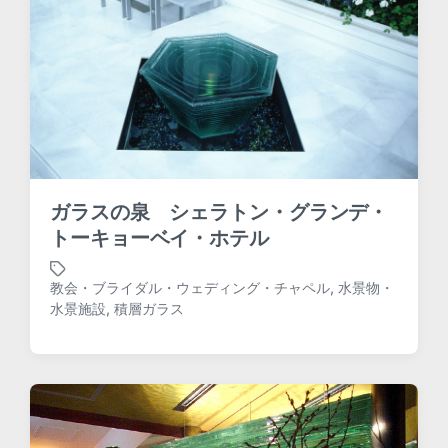
t
h
ガラスの泉 シェラトン・グランデ・
トーキョーベイ・ホテル
教会・ブライダル・ウェディング・チャペル
,
水景物・
T
水景施設
,
積層ガラス
a
g
g
e
d
w
i