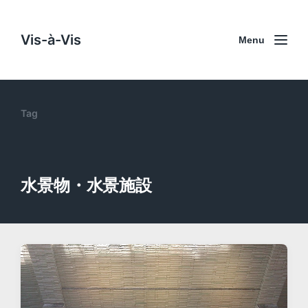
Vis-à-Vis
Menu
Tag
水景物・水景施設