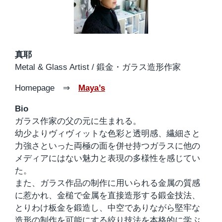
真耶
Metal & Glass Artist / 鍛金・ガラス造形作家
Homepage ⇒
Maya’s
Bio
ガラス作家の父の元に生まれる。
幼少よりヴィヴィットな色彩と透明感、繊細さと
力強さといった両極の面を併せ持つガラスに他の
メディアにはない魅力と表現の多様性を感じてい
た。
また、ガラス作品の制作に用いられる金属の質感
に惹かれ、金槌で金属を直接造形する鍛金技法、
とりわけ板金を鍛造し、中空でありながら堅牢な
造形の制作を可能にする絞り技法を本格的に学ぶ