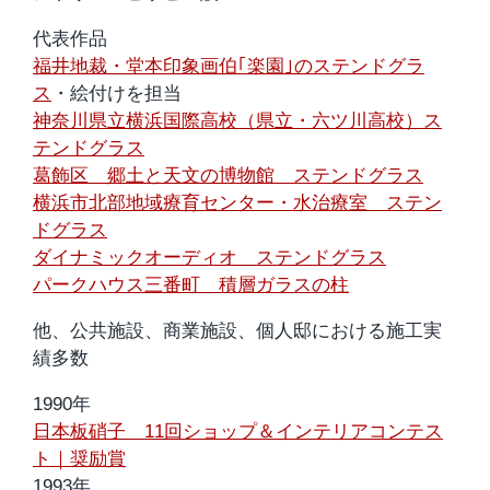
代表作品
福井地裁・堂本印象画伯｢楽園｣のステンドグラ
ス
・絵付けを担当
神奈川県立横浜国際高校（県立・六ツ川高校）ス
テンドグラス
葛飾区 郷土と天文の博物館 ステンドグラス
横浜市北部地域療育センター・水治療室 ステン
ドグラス
ダイナミックオーディオ ステンドグラス
パークハウス三番町 積層ガラスの柱
他、公共施設、商業施設、個人邸における施工実
績多数
1990年
日本板硝子 11回ショップ＆インテリアコンテス
ト｜奨励賞
1993年