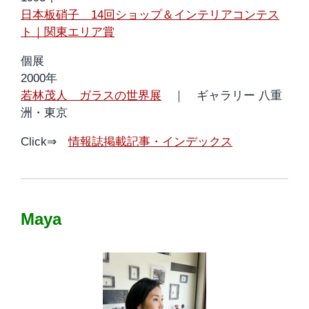
日本板硝子 14回ショップ＆インテリアコンテス
ト｜関東エリア賞
個展
2000年
若林茂人 ガラスの世界展
｜ ギャラリー 八重
洲・東京
Click⇒
情報誌掲載記事・インデックス
Maya