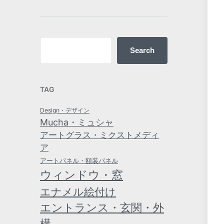
Search
TAG
Design・デザイン
Mucha・ミュシャ
アートグラス・ミクストメディ
ア
アートパネル・額装パネル
ウィンドウ・窓
エナメル絵付け
エントランス・玄関・外
構