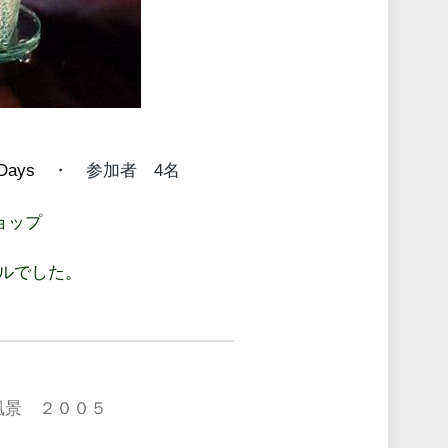
ays
・ 参加者 4名
ョップ
ルでした。
風景 ２００５