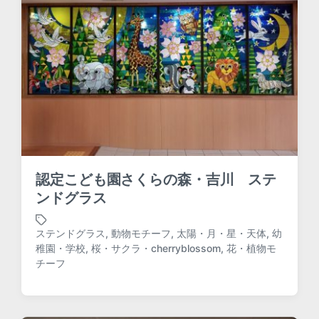
i
t
h
認定こども園さくらの森・吉川 ステ
ンドグラス
ステンドグラス
,
動物モチーフ
,
太陽・月・星・天体
,
幼
稚園・学校
,
桜・サクラ・cherryblossom
,
花・植物モ
T
チーフ
a
g
g
e