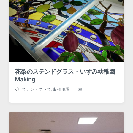
花梨のステンドグラス・いずみ幼稚園
Making
ステンドグラス
,
制作風景・工程
T
a
g
g
e
d
w