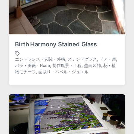
Birth Harmony Stained Glass
エントランス・玄関・外構
,
ステンドグラス
,
ドア・扉
,
バラ・薔薇・Rose
,
制作風景・工程
,
壁面装飾
,
花・植
T
物モチーフ
,
面取り・ベベル・ジュエル
a
g
g
e
d
w
i
t
h