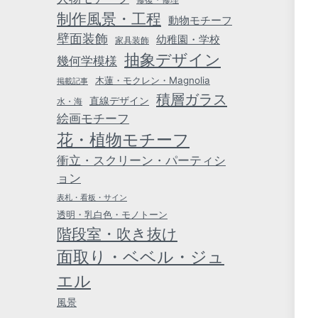
制作風景・工程
動物モチーフ
壁面装飾
幼稚園・学校
家具装飾
抽象デザイン
幾何学模様
木蓮・モクレン・Magnolia
掲載記事
積層ガラス
直線デザイン
水・海
絵画モチーフ
花・植物モチーフ
衝立・スクリーン・パーティシ
ョン
表札・看板・サイン
透明・乳白色・モノトーン
階段室・吹き抜け
面取り・ベベル・ジュ
エル
風景