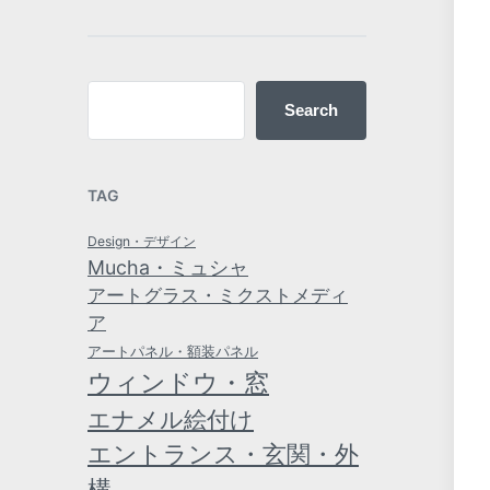
Search
TAG
Design・デザイン
Mucha・ミュシャ
アートグラス・ミクストメディ
ア
アートパネル・額装パネル
ウィンドウ・窓
エナメル絵付け
エントランス・玄関・外
構