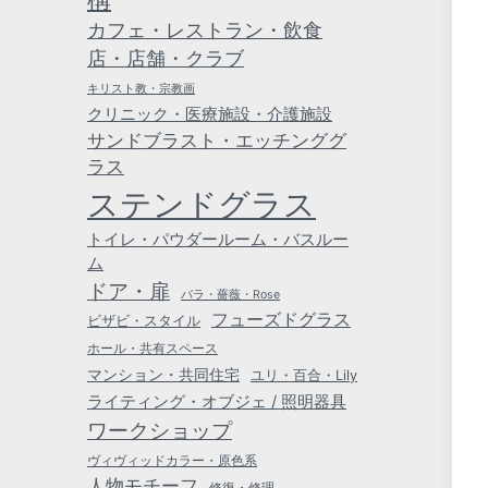
カフェ・レストラン・飲食
店・店舗・クラブ
キリスト教・宗教画
クリニック・医療施設・介護施設
サンドブラスト・エッチンググ
ラス
ステンドグラス
トイレ・パウダールーム・バスルー
ム
ドア・扉
バラ・薔薇・Rose
フューズドグラス
ビザビ・スタイル
ホール・共有スペース
マンション・共同住宅
ユリ・百合・Lily
ライティング・オブジェ / 照明器具
ワークショップ
ヴィヴィッドカラー・原色系
人物モチーフ
修復・修理