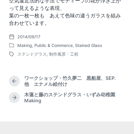
空気遠近法的な手法でモティーフの花が浮き上が
って見えるような表現、
葉の一枚一枚も あえて色味の違うガラスを組み
合わせています。
2014/09/17
P
Making
,
Public & Commerce
,
Stained Glass
o
P
s
ステンドグラス
,
制作風景・工程
o
T
t
s
a
d
t
g
a
e
g
t
ワークショップ・竹久夢二 黒船屋、SEP.
d
e
P
e
他 エナメル絵付け
i
d
r
n
木蓮と藤のステンドグラス・いずみ幼稚園
w
e
N
Making
i
v
e
t
i
x
o
h
t
u
p
s
o
p