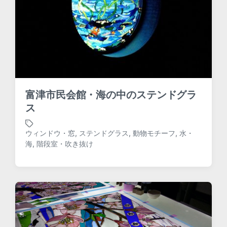
富津市民会館・海の中のステンドグラ
ス
ウィンドウ・窓
,
ステンドグラス
,
動物モチーフ
,
水・
T
海
,
階段室・吹き抜け
a
g
g
e
d
w
i
t