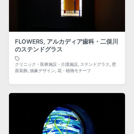
FLOWERS, アルカディア歯科・二俣川
のステンドグラス
クリニック・医療施設・介護施設
,
ステンドグラス
,
壁
T
面装飾
,
抽象デザイン
,
花・植物モチーフ
a
g
g
e
d
w
i
t
h