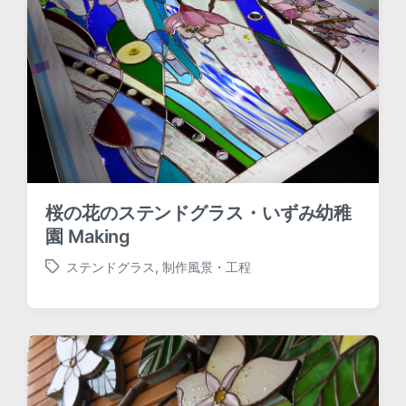
h
桜の花のステンドグラス・いずみ幼稚
園 Making
ステンドグラス
,
制作風景・工程
T
a
g
g
e
d
w