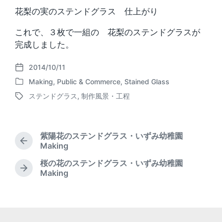
花梨の実のステンドグラス 仕上がり
これで、３枚で一組の 花梨のステンドグラスが
完成しました。
2014/10/11
P
Making
,
Public & Commerce
,
Stained Glass
o
P
s
ステンドグラス
,
制作風景・工程
o
T
t
s
a
d
t
g
a
e
g
t
紫陽花のステンドグラス・いずみ幼稚園
d
e
P
e
Making
i
d
r
n
桜の花のステンドグラス・いずみ幼稚園
w
e
N
Making
i
v
e
t
i
x
o
h
t
u
p
s
o