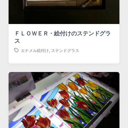
ＦＬＯＷＥＲ・絵付けのステンドグラ
ス
エナメル絵付け
,
ステンドグラス
T
a
g
g
e
d
w
i
t
h