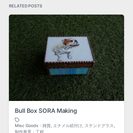
p
s
RELATED POSTS
o
t
s
:
t
:
Bull Box SORA Making
Misc Goods・雑貨
,
エナメル絵付け
,
ステンドグラス
,
T
制作風景・工程