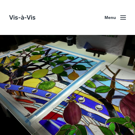
Vis-à-Vis
Menu