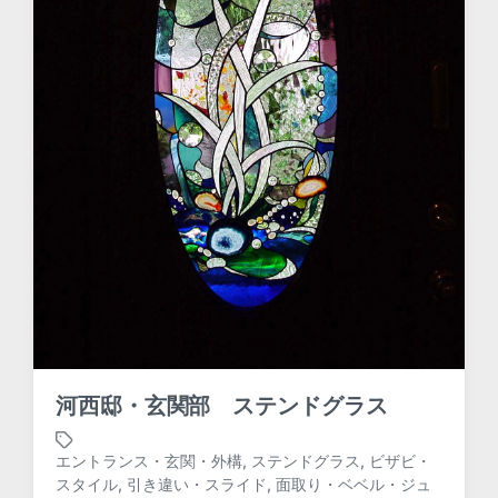
河西邸・玄関部 ステンドグラス
エントランス・玄関・外構
,
ステンドグラス
,
ビザビ・
スタイル
,
引き違い・スライド
,
面取り・ベベル・ジュ
T