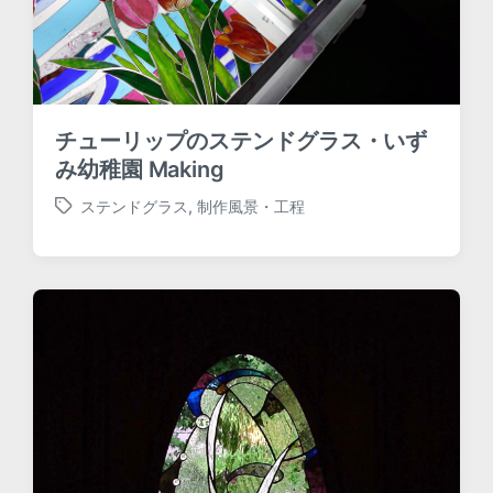
チューリップのステンドグラス・いず
み幼稚園 Making
ステンドグラス
,
制作風景・工程
T
a
g
g
e
d
w
i
t
h