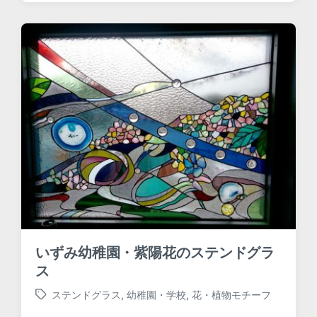
e
d
w
i
t
h
いずみ幼稚園・紫陽花のステンドグラ
ス
ステンドグラス
,
幼稚園・学校
,
花・植物モチーフ
T
a