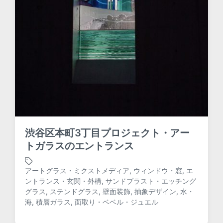
渋谷区本町3丁目プロジェクト・アー
トガラスのエントランス
アートグラス・ミクストメディア
,
ウィンドウ・窓
,
エ
ントランス・玄関・外構
,
サンドブラスト・エッチング
T
グラス
,
ステンドグラス
,
壁面装飾
,
抽象デザイン
,
水・
a
海
,
積層ガラス
,
面取り・ベベル・ジュエル
g
g