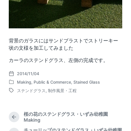
背景のガラスにはサンドブラストでストリーキー
状の文様を加工してみました
カーラのステンドグラス、左側の完成です。
2014/11/04
P
Making
,
Public & Commerce
,
Stained Glass
o
P
s
ステンドグラス
,
制作風景・工程
o
T
t
s
a
d
t
g
a
e
g
t
桜の花のステンドグラス・いずみ幼稚園
d
e
P
e
Making
i
d
r
n
チューリップのステンドグラス・いずみ幼稚園
w