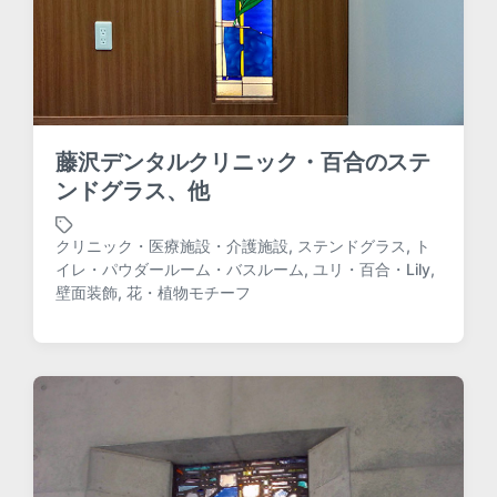
藤沢デンタルクリニック・百合のステ
ンドグラス、他
クリニック・医療施設・介護施設
,
ステンドグラス
,
ト
イレ・パウダールーム・バスルーム
,
ユリ・百合・Lily
,
T
壁面装飾
,
花・植物モチーフ
a
g
g
e
d
w
i
t
h