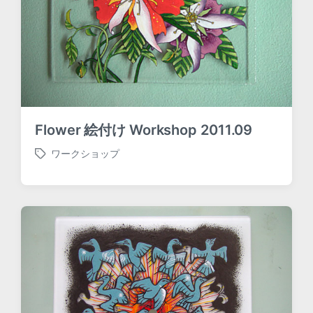
Flower 絵付け Workshop 2011.09
ワークショップ
T
a
g
g
e
d
w
i
t
h