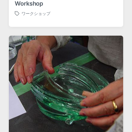
Workshop
ワークショップ
T
a
g
g
e
d
w
i
t
h