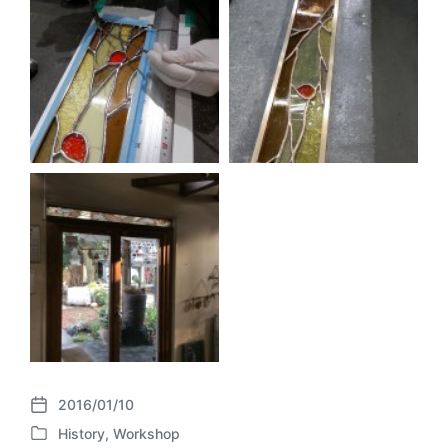
2016/01/10
P
History
,
Workshop
o
P