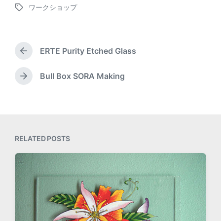
s
ワークショップ
o
T
t
s
a
d
t
g
a
e
g
t
d
ERTE Purity Etched Glass
e
P
e
i
d
r
n
w
e
Bull Box SORA Making
N
v
i
e
i
t
x
o
h
t
u
p
s
o
p
RELATED POSTS
s
o
t
s
:
t
: