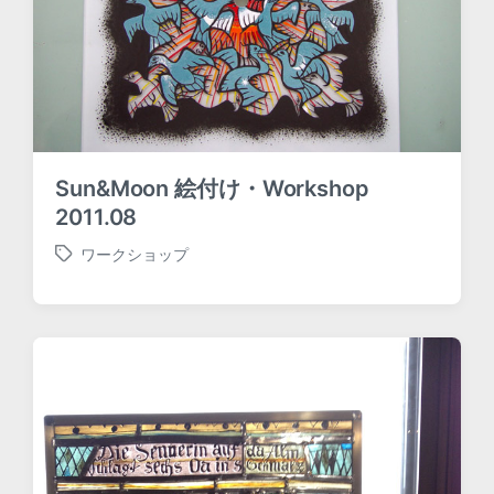
Sun&Moon 絵付け・Workshop
2011.08
ワークショップ
T
a
g
g
e
d
w
i
t
h