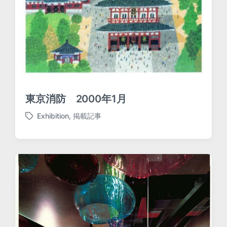
東京消防 2000年1月
Exhibition
,
掲載記事
T
a
g
g
e
d
w
i
t
h