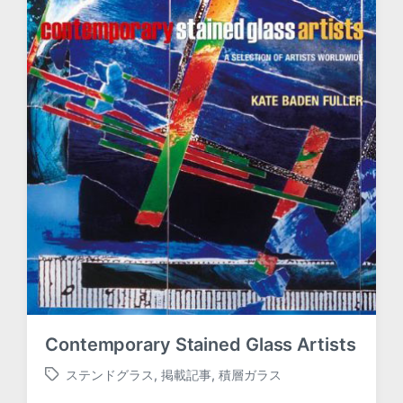
Contemporary Stained Glass Artists
ステンドグラス
,
掲載記事
,
積層ガラス
T
a