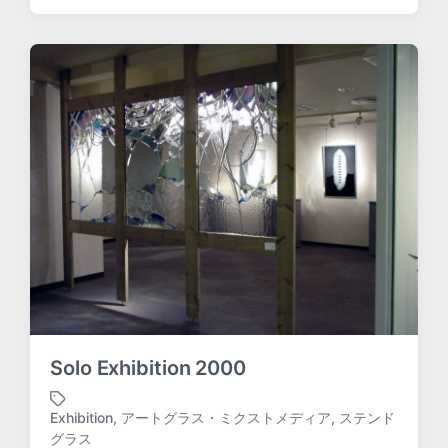
g
g
e
d
w
i
t
h
Solo Exhibition 2000
Exhibition
,
アートグラス・ミクストメディア
,
ステンド
T
グラス