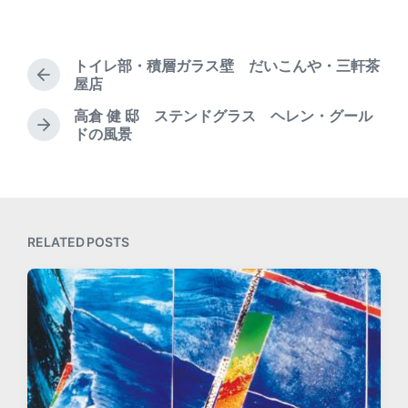
T
t
s
a
d
t
g
a
e
g
t
トイレ部・積層ガラス壁 だいこんや・三軒茶
d
e
P
e
屋店
i
d
r
n
高倉 健 邸 ステンドグラス ヘレン・グール
w
e
N
ドの風景
i
v
e
t
i
x
o
h
t
u
p
s
o
p
s
RELATED POSTS
o
t
s
:
t
: