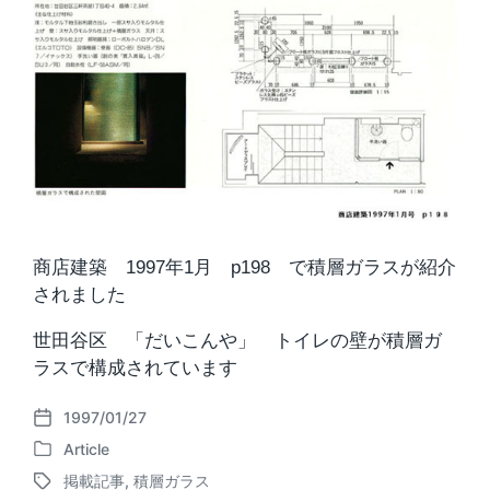
商店建築 1997年1月 p198 で積層ガラスが紹介
されました
世田谷区 「だいこんや」 トイレの壁が積層ガ
ラスで構成されています
1997/01/27
P
Article
o
P
s
掲載記事
,
積層ガラス
o