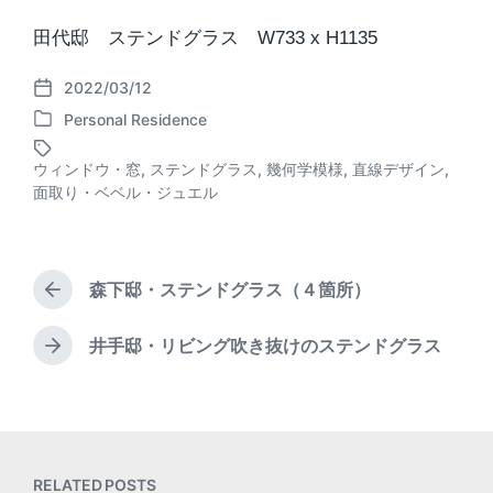
田代邸 ステンドグラス W733 x H1135
2022/03/12
P
Personal Residence
o
P
s
o
t
ウィンドウ・窓
,
ステンドグラス
,
幾何学模様
,
直線デザイン
,
s
T
d
面取り・ベベル・ジュエル
t
a
a
e
g
t
d
g
e
i
e
森下邸・ステンドグラス（４箇所）
n
d
P
r
w
e
i
井手邸・リビング吹き抜けのステンドグラス
N
v
t
e
i
h
x
o
t
u
p
s
o
p
RELATED POSTS
s