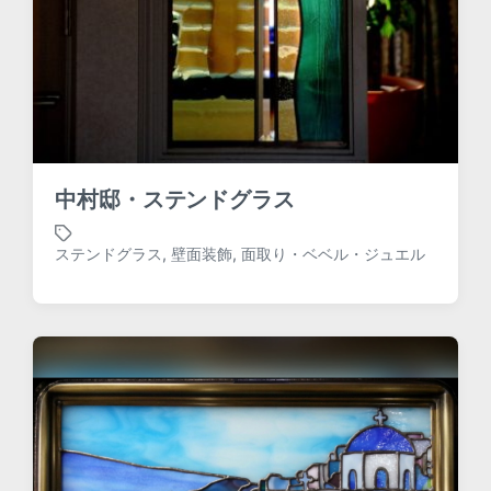
中村邸・ステンドグラス
ステンドグラス
,
壁面装飾
,
面取り・ベベル・ジュエル
T
a
g
g
e
d
w
i
t
h