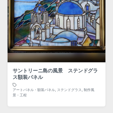
サントリーニ島の風景 ステンドグラ
ス額装パネル
アートパネル・額装パネル
,
ステンドグラス
,
制作風
T
景・工程
a
g
g