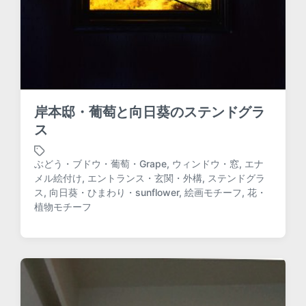
岸本邸・葡萄と向日葵のステンドグラ
ス
ぶどう・ブドウ・葡萄・Grape
,
ウィンドウ・窓
,
エナ
メル絵付け
,
エントランス・玄関・外構
,
ステンドグラ
T
ス
,
向日葵・ひまわり・sunflower
,
絵画モチーフ
,
花・
a
植物モチーフ
g
g
e
d
w
i
t