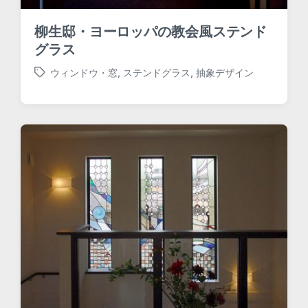
柳生邸・ヨーロッパの教会風ステンド
グラス
ウィンドウ・窓
,
ステンドグラス
,
抽象デザイン
T
a
g
g
e
d
w
i
t
h