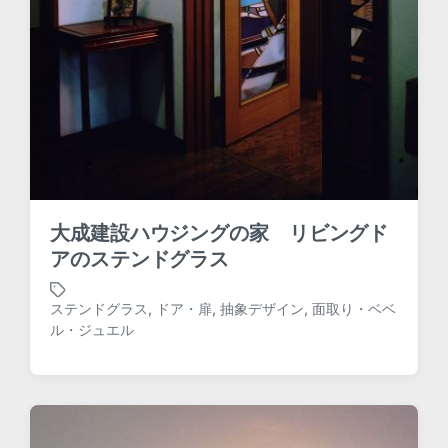
大成建設ハウジングの家 リビングド
アのステンドグラス
ステンドグラス
,
ドア・扉
,
抽象デザイン
,
面取り・ベベ
T
ル・ジュエル
a
g
g
e
d
w