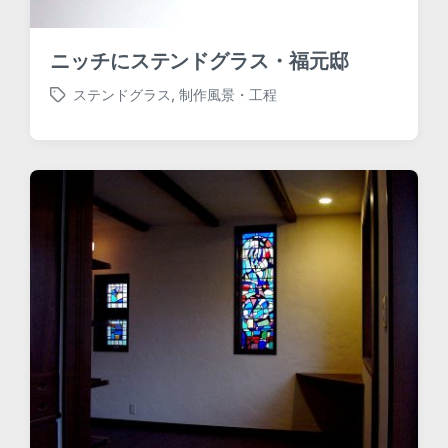
ニッチにステンドグラス・福元邸
ステンドグラス
,
制作風景・工程
T
a
g
g
e
d
w
i
t
h