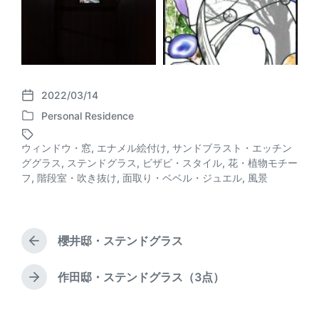
2022/03/14
P
Personal Residence
o
P
s
o
t
ウィンドウ・窓
,
エナメル絵付け
,
サンドブラスト・エッチン
s
d
ググラス
,
ステンドグラス
,
ビザビ・スタイル
,
花・植物モチー
T
t
a
フ
,
階段室・吹き抜け
,
面取り・ベベル・ジュエル
,
風景
a
e
t
g
d
e
g
i
e
n
d
櫻井邸・ステンドグラス
P
w
r
i
e
作田邸・ステンドグラス（3点）
N
t
v
e
h
i
x
o