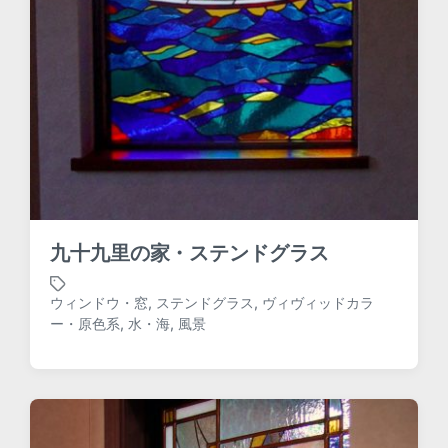
九十九里の家・ステンドグラス
ウィンドウ・窓
,
ステンドグラス
,
ヴィヴィッドカラ
T
ー・原色系
,
水・海
,
風景
a
g
g
e
d
w