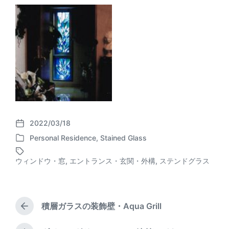
2022/03/18
P
Personal Residence
,
Stained Glass
o
P
s
o
t
ウィンドウ・窓
,
エントランス・玄関・外構
,
ステンドグラス
T
s
d
a
t
a
g
e
t
g
d
e
e
積層ガラスの装飾壁・Aqua Grill
i
P
d
n
r
w