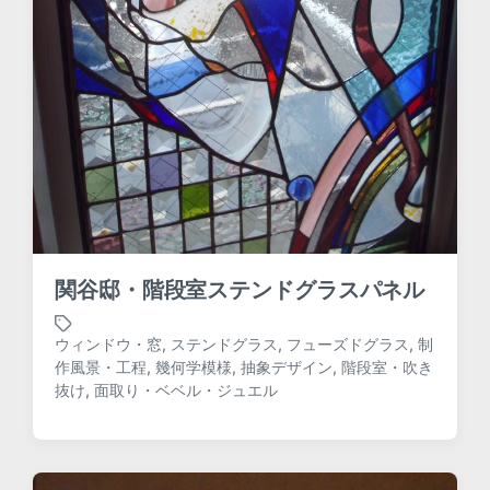
関谷邸・階段室ステンドグラスパネル
ウィンドウ・窓
,
ステンドグラス
,
フューズドグラス
,
制
作風景・工程
,
幾何学模様
,
抽象デザイン
,
階段室・吹き
T
抜け
,
面取り・ベベル・ジュエル
a
g
g
e
d