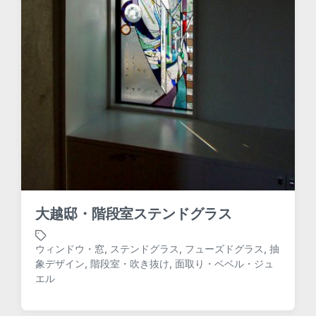
大越邸・階段室ステンドグラス
ウィンドウ・窓
,
ステンドグラス
,
フューズドグラス
,
抽
象デザイン
,
階段室・吹き抜け
,
面取り・ベベル・ジュ
T
エル
a
g
g