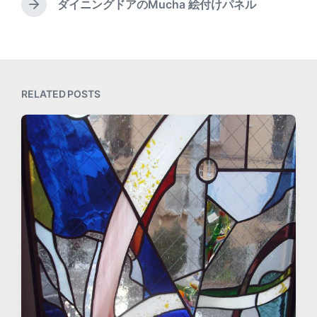
e
ダイニングドアのMucha 絵付けパネル
N
i
v
e
t
i
x
h
o
t
u
p
s
o
p
RELATED POSTS
s
o
t
s
:
t
: