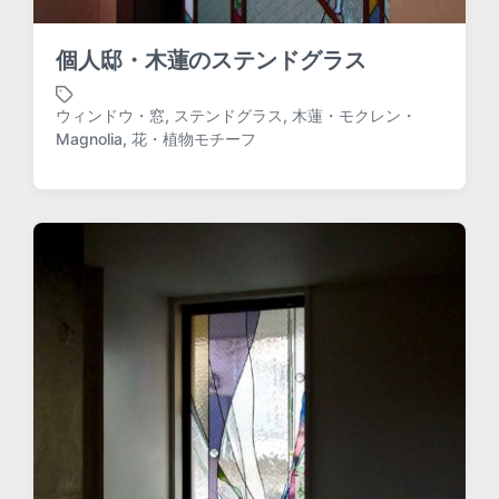
個人邸・木蓮のステンドグラス
ウィンドウ・窓
,
ステンドグラス
,
木蓮・モクレン・
T
Magnolia
,
花・植物モチーフ
a
g
g
e
d
w
i
t
h