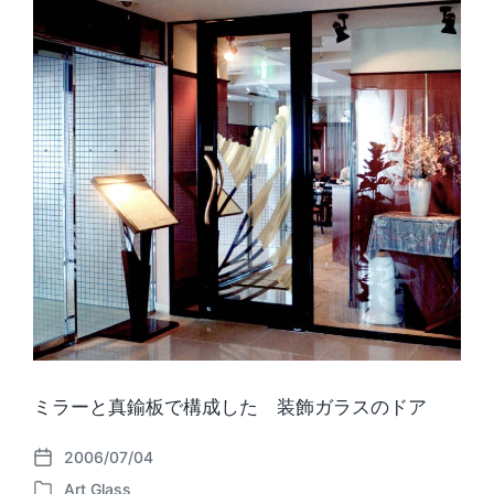
ミラーと真鍮板で構成した 装飾ガラスのドア
2006/07/04
P
Art Glass
o