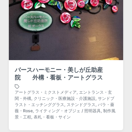
バースハーモニー・美しが丘助産
院 外構・看板・アートグラス
アートグラス・ミクストメディア
,
エントランス・玄
関・外構
,
クリニック・医療施設・介護施設
,
サンドブ
ラスト・エッチンググラス
,
ステンドグラス
,
バラ・薔
T
薇・Rose
,
ライティング・オブジェ / 照明器具
,
制作風
a
景・工程
,
表札・看板・サイン
g
g
e