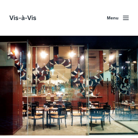
Vis-à-Vis
Menu