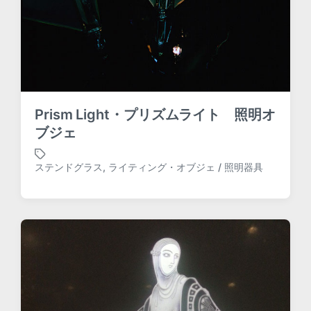
Prism Light・プリズムライト 照明オ
ブジェ
ステンドグラス
,
ライティング・オブジェ / 照明器具
T
a
g
g
e
d
w
i
t
h