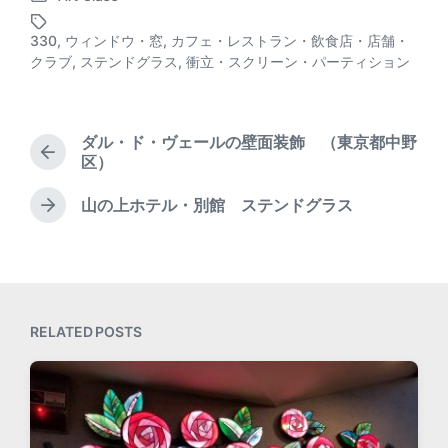
P
s
o
t
330
,
ウィンドウ・窓
,
カフェ・レストラン・飲食店・店舗・
s
T
d
クラブ
,
ステンドグラス
,
衝立・スクリーン・パーティション
t
a
a
e
g
t
d
g
e
i
e
ダル・ド・ヴェールの壁面装飾 （東京都中野
n
d
P
区）
w
r
i
e
山の上ホテル・別館 ステンドグラス
N
v
t
e
i
h
x
o
t
u
p
s
o
p
RELATED POSTS
s
o
t
s
:
t
: