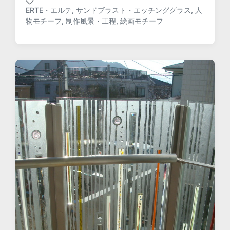
ERTE・エルテ
,
サンドブラスト・エッチンググラス
,
人
T
物モチーフ
,
制作風景・工程
,
絵画モチーフ
a
g
g
e
d
w
i
t
h