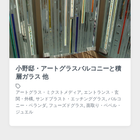
小野邸・アートグラスバルコニーと積
層ガラス 他
アートグラス・ミクストメディア
,
エントランス・玄
関・外構
,
サンドブラスト・エッチンググラス
,
バルコ
T
ニー・ベランダ
,
フューズドグラス
,
面取り・ベベル・
a
ジュエル
g
g
e
d