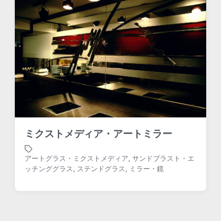
i
t
h
ミクストメディア・アートミラー
アートグラス・ミクストメディア
,
サンドブラスト・エ
T
ッチンググラス
,
ステンドグラス
,
ミラー・鏡
a
g
g
e
d