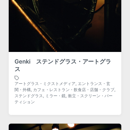
Genki ステンドグラス・アートグラ
ス
アートグラス・ミクストメディア
,
エントランス・玄
関・外構
,
カフェ・レストラン・飲食店・店舗・クラブ
,
T
ステンドグラス
,
ミラー・鏡
,
衝立・スクリーン・パー
a
ティション
g
g
e
d
w