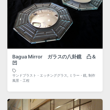
Bagua Mirror ガラスの八卦鏡 凸＆
凹
サンドブラスト・エッチンググラス
,
ミラー・鏡
,
制作
T
風景・工程
a
g
g
e
d
w