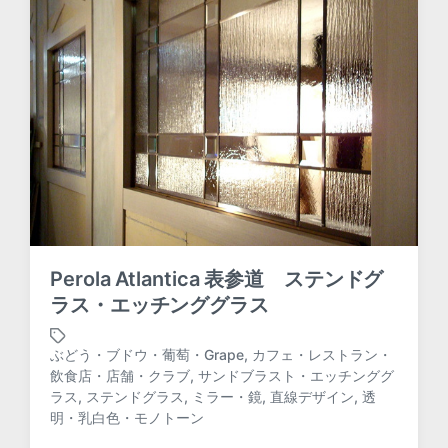
i
t
h
Perola Atlantica 表参道 ステンドグ
ラス・エッチンググラス
ぶどう・ブドウ・葡萄・Grape
,
カフェ・レストラン・
飲食店・店舗・クラブ
,
サンドブラスト・エッチンググ
T
ラス
,
ステンドグラス
,
ミラー・鏡
,
直線デザイン
,
透
a
明・乳白色・モノトーン
g