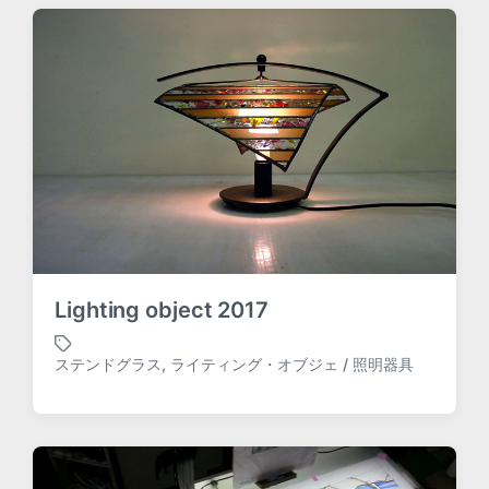
g
e
d
w
i
t
h
Lighting object 2017
ステンドグラス
,
ライティング・オブジェ / 照明器具
T
a
g
g
e
d