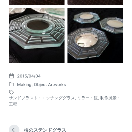
2015/04/04
P
Making
,
Object Artworks
o
P
s
o
t
サンドブラスト・エッチンググラス
,
ミラー・鏡
,
制作風景・
s
T
d
工程
t
a
a
e
g
t
d
g
e
i
e
桜のステンドグラス
n