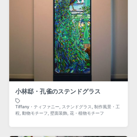
小林邸・孔雀のステンドグラス
Tiffany・ティファニー
,
ステンドグラス
,
制作風景・工
T
程
,
動物モチーフ
,
壁面装飾
,
花・植物モチーフ
a
g
g
e