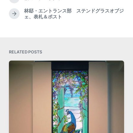
d
P
r
w
林邸・エントランス部 ステンドグラスオブジ
e
i
N
ェ、表札＆ポスト
v
t
e
i
h
x
o
t
u
p
s
o
p
s
RELATED POSTS
o
t
s
:
t
: