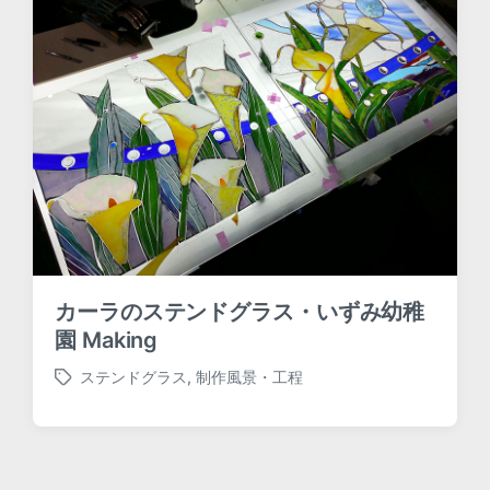
w
i
t
h
カーラのステンドグラス・いずみ幼稚
園 Making
ステンドグラス
,
制作風景・工程
T
a
g
g
e