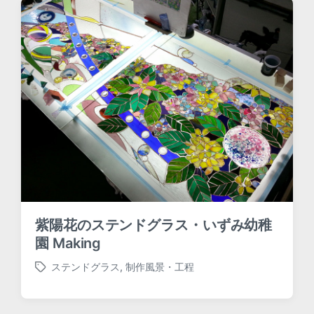
d
w
i
t
h
紫陽花のステンドグラス・いずみ幼稚
園 Making
ステンドグラス
,
制作風景・工程
T
a
g