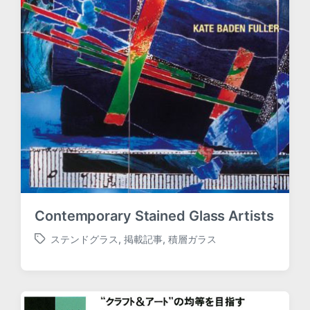
Contemporary Stained Glass Artists
ステンドグラス
,
掲載記事
,
積層ガラス
T
a
g
g
e