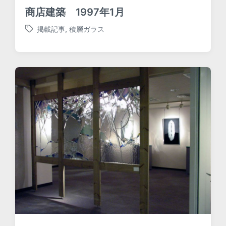
商店建築 1997年1月
掲載記事
,
積層ガラス
T
a
g
g
e
d
w
i
t
h