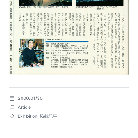
2000/01/30
P
Article
o
P
s
Exhibition
,
掲載記事
o
T
t
s
a
d
t
g
a
e