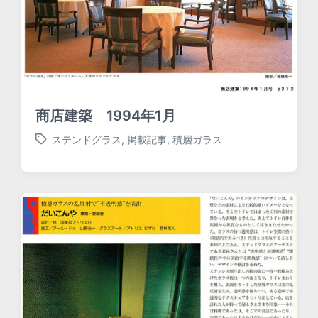
商店建築 1994年1月
ステンドグラス
,
掲載記事
,
積層ガラス
T
a
g
g
e
d
w
i
t
h